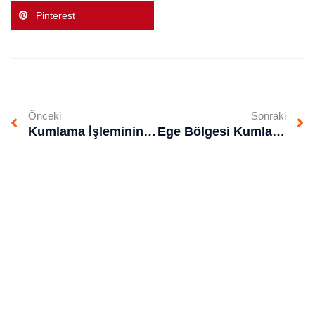
Pinterest
Önceki
Sonraki
Kumlama İşleminin Sağladığı Faydalar
Ege Bölgesi Kumlama Boya ile Dayanıklılığı ve Estetiği Bir Araya Getirin