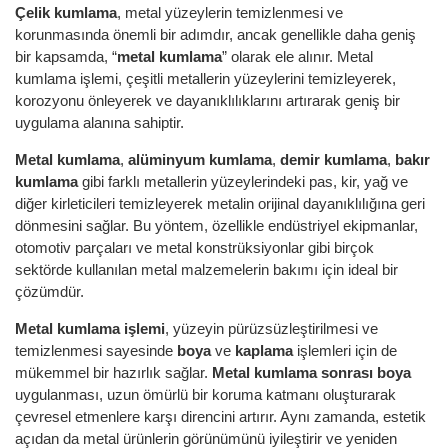
Çelik kumlama
, metal yüzeylerin temizlenmesi ve
korunmasında önemli bir adımdır, ancak genellikle daha geniş
bir kapsamda, “
metal kumlama
” olarak ele alınır. Metal
kumlama işlemi, çeşitli metallerin yüzeylerini temizleyerek,
korozyonu önleyerek ve dayanıklılıklarını artırarak geniş bir
uygulama alanına sahiptir.
Metal kumlama
,
alüminyum kumlama
,
demir kumlama
,
bakır
kumlama
gibi farklı metallerin yüzeylerindeki pas, kir, yağ ve
diğer kirleticileri temizleyerek metalin orijinal dayanıklılığına geri
dönmesini sağlar. Bu yöntem, özellikle endüstriyel ekipmanlar,
otomotiv parçaları ve metal konstrüksiyonlar gibi birçok
sektörde kullanılan metal malzemelerin bakımı için ideal bir
çözümdür.
Metal kumlama işlemi
, yüzeyin pürüzsüzleştirilmesi ve
temizlenmesi sayesinde
boya
ve
kaplama
işlemleri için de
mükemmel bir hazırlık sağlar.
Metal kumlama sonrası boya
uygulanması, uzun ömürlü bir koruma katmanı oluşturarak
çevresel etmenlere karşı direncini artırır. Aynı zamanda, estetik
açıdan da metal ürünlerin görünümünü iyileştirir ve yeniden