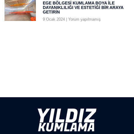
EGE BÖLGESI KUMLAMA BOYA ILE
DAYANIKLILIĞI VE ESTETIĞI BIR ARAYA
GETIRIN
9 Ocak 2024
Yorum yapılmamış