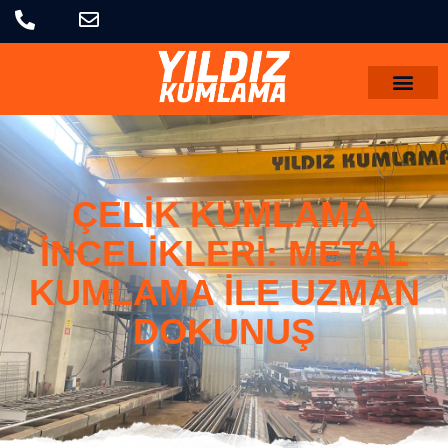
ÇELIK KUMLAMA
İNCELIKLERI: METAL
KUMLAMA ILE UZMAN
DOKUNUŞ