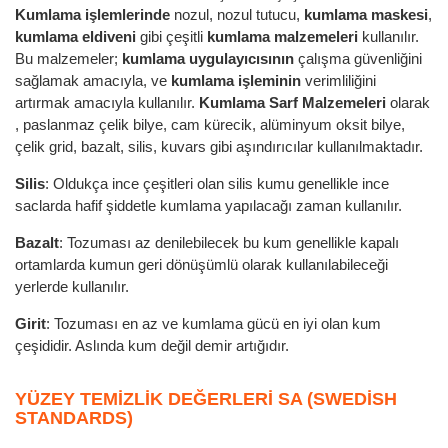
Kumlama işlemlerinde
nozul, nozul tutucu,
kumlama maskesi
,
kumlama eldiveni
gibi çeşitli
kumlama malzemeleri
kullanılır.
Bu malzemeler;
kumlama uygulayıcısının
çalışma güvenliğini
sağlamak amacıyla, ve
kumlama işleminin
verimliliğini
artırmak amacıyla kullanılır.
Kumlama Sarf Malzemeleri
olarak
, paslanmaz çelik bilye, cam kürecik, alüminyum oksit bilye,
çelik grid, bazalt, silis, kuvars gibi aşındırıcılar kullanılmaktadır.
Silis
: Oldukça ince çeşitleri olan silis kumu genellikle ince
saclarda hafif şiddetle kumlama yapılacağı zaman kullanılır.
Bazalt
: Tozuması az denilebilecek bu kum genellikle kapalı
ortamlarda kumun geri dönüşümlü olarak kullanılabileceği
yerlerde kullanılır.
Girit
: Tozuması en az ve kumlama gücü en iyi olan kum
çeşididir. Aslında kum değil demir artığıdır.
YÜZEY TEMIZLIK DEĞERLERI SA (SWEDISH
STANDARDS)