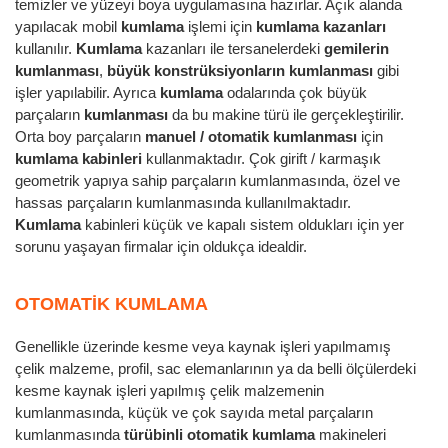
temizler ve yüzeyi boya uygulamasına hazırlar. Açık alanda
yapılacak mobil
kumlama
işlemi için
kumlama kazanları
kullanılır.
Kumlama
kazanları ile tersanelerdeki
gemilerin
kumlanması
,
büyük konstrüksiyonların kumlanması
gibi
işler yapılabilir. Ayrıca
kumlama
odalarında çok büyük
parçaların
kumlanması
da bu makine türü ile gerçekleştirilir.
Orta boy parçaların
manuel / otomatik kumlanması
için
kumlama kabinleri
kullanmaktadır. Çok girift / karmaşık
geometrik yapıya sahip parçaların kumlanmasında, özel ve
hassas parçaların kumlanmasında kullanılmaktadır.
Kumlama
kabinleri küçük ve kapalı sistem oldukları için yer
sorunu yaşayan firmalar için oldukça idealdir.
OTOMATIK KUMLAMA
Genellikle üzerinde kesme veya kaynak işleri yapılmamış
çelik malzeme, profil, sac elemanlarının ya da belli ölçülerdeki
kesme kaynak işleri yapılmış çelik malzemenin
kumlanmasında, küçük ve çok sayıda metal parçaların
kumlanmasında
türübinli otomatik kumlama
makineleri