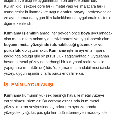
ekipman ve ekip ile uygulanması son derece önemlidir.
Kullanıldığı sektöre göre farklı metal yapı ve imalatlara farklı
aşındırıcılar kullanmak ve uygun
epoksı boyayı
, profesyonelce
ve aynı zamanda uygun film kalınlıklarında uygulamak kalitenin
diğer etkenleridir.
Kumlama işleminin
amacı her şeyden önce
boya
uygulanacak
olan metalin tam anlamıyla temizlenmesi ve uygulanacak olan
boyanın metal yüzeyinde tutunabileceği gözenekler ve
pürüzlülük
oluşturmaktır.
Kumlama işlemi
aynen zımpara
kağıdında olduğu gibi bir pürüzlülük sağlamaktadır. Uygulanan
boyanın metal yüzeyine herhangi bir kimyasal reaksiyon ile
yapışması mümkün değildir. Yapışmanın tam olabilmesi içinde
yüzey, uygun aşındırıcılarla pürüzlendirilmelidir.
IŞLEMIN UYGULANIŞI
Kumlama
kumunun yüksek basınçlı hava ile metal yüzeye
çarptırılması işlemidir. Bu çarpma esnasında kum metal
yüzeyi mikron seviyesinde aşındırırken aynı zamanda
yüzeydeki yağ, kir, pas gibi her türlü istenmeyen maddeyi de