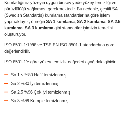
Kumladığınız yüzeyin uygun bir seviyede yüzey temizliği ve
pürüzlülüğü sağlaması gerekmektedir. Bu nedenle, çeşitli SA
(Swedish Standards) kumlama standartlarına göre işlem
yapmaktayız, örneğin
SA 1 kumlama
,
SA 2 kumlama
,
SA 2.5
kumlama
,
SA 3 kumlama
gibi standartlar işimizin temelini
oluşturuyor.
ISO 8501-1:1998 ve TSE EN ISO 8501-1 standardına göre
değerlendirilir.
ISO 8501-1′e göre yüzey temizlik değerleri aşağıdaki gibidir.
Sa 1 < %80 Hafif temizlenmiş
Sa 2 %80 İyi temizlenmiş
Sa 2.5 %96 Çok iyi temizlenmiş
Sa 3 %99 Komple temizlenmiş