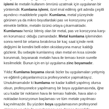
işlemi
ile metalin kullanım ömrünü uzatmak için uygulanan bir
yöntemdir.
Kumlama işlemi
, özel imal edilmiş grit adında çeşitli
aşındırıcı maddelerle yapılır.
Kumlama
, metal yüzeyinde
görünen ya da mikro boyutlardaki pas ve korozyonu yok
etmekle birlikte, metalin özünü ortaya çıkarmaktadır.
Kumlaması
henüz bitmiş olan bir metal, pas ve korozyona karşı
en korumasız olduğu zamandadır.
Metal kumlama
işleminden
sonra nemli bir ortama bırakılırsa bir kaç saat içinde renk
değişimi ile kendini belli eden oksidasyona maruz kaldığı
gözlenir. Bu sebeple kumlanmış olan metal en kısa sürede
korunmalı, boyanarak metalin hava ile teması kesin suretle
kesilmelidir. Bunun için en iyi uygulama
zinc boyamadır
.
Yıldız
Kumlama boyama
olarak bizler bu uygulamaları yetişmiş
ve eğitimli çalışanlarımızca profesyonelce yapmaktayız.
Unutulmamalıdır ki
kumlama
ne kadar kaliteli yapılmış olursa
olsun, profesyonelce yapılmamış bir boya uygulamasında, iğne
ucu kadar bir noktanın hava ile teması halinde, hava alan o
noktadan korozyonun başlaması ve tüm metale yayılması
kaçınılmazdır. Bu yüzden
boya
uygulamasının profesyonel