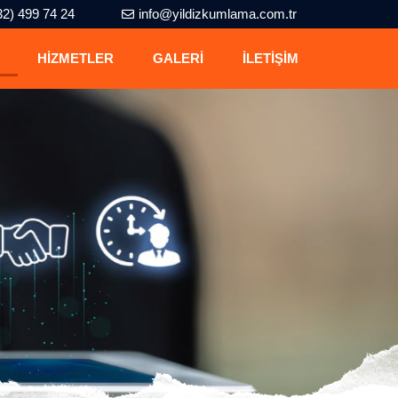
32) 499 74 24
info@yildizkumlama.com.tr
HIZMETLER
GALERI
İLETIŞIM